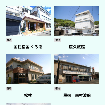
宿泊
宿泊
国民宿舎 くろ潮
廣久旅館
宿泊
宿泊
松林
民宿 南村渡船