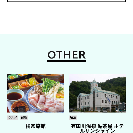
OTHER
グルメ
宿泊
宿泊
橘家旅館
有田川温泉 鮎茶屋 ホテ
ルサンシャイン