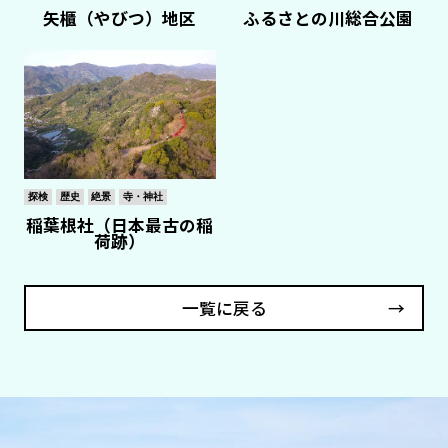
矢櫃（やびつ）地区
ふるさとの川総合公園
探検
歴史
絶景
寺・神社
稲葉根社（日本最古の稲
荷跡）
一覧に戻る