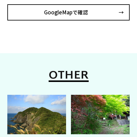
GoogleMapで確認
OTHER