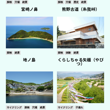
探検
穴場
絶景
探検
穴場
歴史
絶景
宮崎ノ鼻
熊野古道（糸我峠）
探検
絶景
探検
体験
絶景
地ノ島
くらしちゃる矢櫃（やび
つ）
サイクリング
探検
穴場
絶景
サイクリング
子連れ